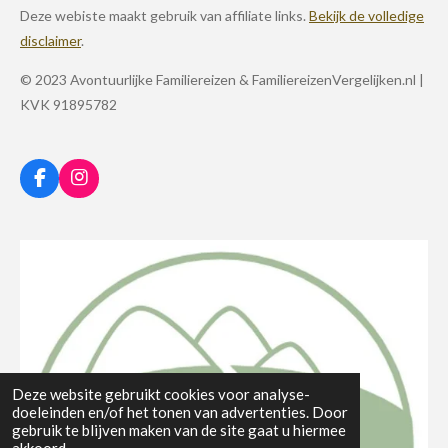
Deze webiste maakt gebruik van affiliate links.
Bekijk de volledige
disclaimer
.
© 2023 Avontuurlijke Familiereizen & FamiliereizenVergelijken.nl |
KVK 91895782
F
I
a
n
c
s
e
t
b
a
o
g
o
r
k
a
m
Deze website gebruikt cookies voor analyse-
doeleinden en/of het tonen van advertenties. Door
gebruik te blijven maken van de site gaat u hiermee