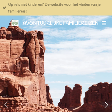
Op reis met kinderen? De website voor het vinden van je
Ga
familiereis!
direct
naar
AVONTUURLIJKE FAMILIEREIZEN
de
hoofdinhoud