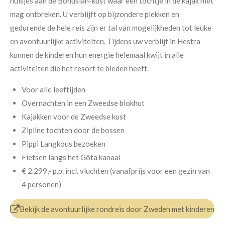
huisjes aan de Bohuslän-kust waar een tochtje in de kajak niet
mag ontbreken. U verblijft op bijzondere plekken en
gedurende de hele reis zijn er tal van mogelijkheden tot leuke
en avontuurlijke activiteiten. Tijdens uw verblijf in Hestra
kunnen de kinderen hun energie helemaal kwijt in alle
activiteiten die het resort te bieden heeft.
Voor alle leeftijden
Overnachten in een Zweedse blokhut
Kajakken voor de Zweedse kust
Zipline tochten door de bossen
Pippi Langkous bezoeken
Fietsen langs het Göta kanaal
€ 2.299,- p.p.
incl. vluchten (v
anafprijs voor een gezin van
4 personen)
Bekijk de avontuurlijke rondreis door Zweden met kinderen