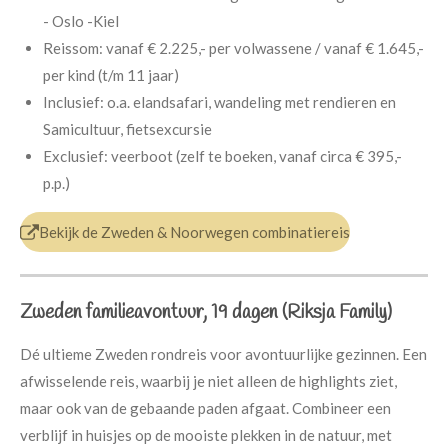
- Oslo -Kiel
Reissom:
vanaf € 2.225,- per volwassene /
vanaf € 1.645,-
per kind (t/m 11 jaar)
Inclusief:
o.a. elandsafari, wandeling met rendieren en
Samicultuur, fietsexcursie
Exclusief:
veerboot (zelf te boeken, vanaf circa € 395,-
p.p.)
Bekijk de Zweden & Noorwegen combinatiereis
Zweden familieavontuur, 19 dagen (Riksja Family)
Dé ultieme Zweden rondreis voor avontuurlijke gezinnen. Een
afwisselende reis, waarbij je niet alleen de highlights ziet,
maar ook van de gebaande paden afgaat. Combineer een
verblijf in huisjes op de mooiste plekken in de natuur, met