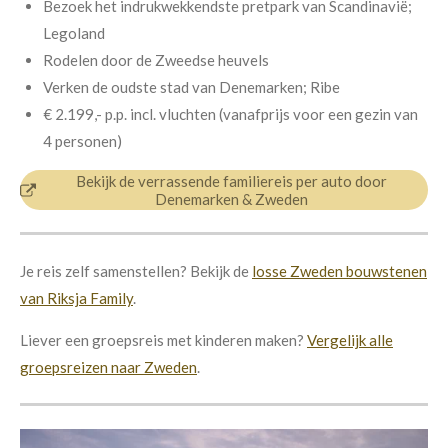
Bezoek het indrukwekkendste pretpark van Scandinavië;
Legoland
Rodelen door de Zweedse heuvels
Verken de oudste stad van Denemarken; Ribe
€ 2.199,- p.p. incl. vluchten (vanafprijs voor een gezin van
4 personen)
Bekijk de verrassende familiereis per auto door
Denemarken & Zweden
Je reis zelf samenstellen? Bekijk de
losse Zweden bouwstenen
van Riksja Family
.
Liever een groepsreis met kinderen maken?
Vergelijk alle
groepsreizen naar Zweden
.