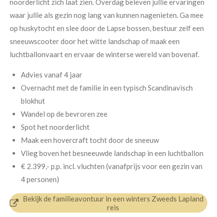
noorderlicht zich laat zien. Overdag beleven jullie ervaringen
waar jullie als gezin nog lang van kunnen nagenieten. Ga mee
op huskytocht en slee door de Lapse bossen, bestuur zelf een
sneeuwscooter door het witte landschap of maak een
luchtballonvaart en ervaar de winterse wereld van bovenaf.
Advies vanaf 4 jaar
Overnacht met de familie in een typisch Scandinavisch
blokhut
Wandel op de bevroren zee
Spot het noorderlicht
Maak een hovercraft tocht door de sneeuw
Vlieg boven het besneeuwde landschap in een luchtballon
€ 2.399,- p.p.
incl. vluchten (v
anafprijs voor een gezin van
4 personen)
Bekijk de familieavontuur in een winters Zweeds Lapland
reis