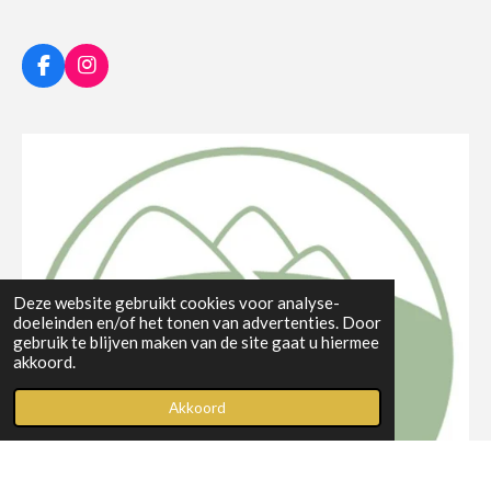
F
I
a
n
c
s
e
t
b
a
o
g
o
r
k
a
m
Deze website gebruikt cookies voor analyse-
doeleinden en/of het tonen van advertenties. Door
gebruik te blijven maken van de site gaat u hiermee
akkoord.
Akkoord