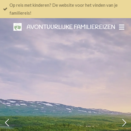
Op reis met kinderen? De website voor het vinden van je
Ga
familiereis!
direct
naar
AVONTUURLIJKE FAMILIEREIZEN
de
hoofdinhoud