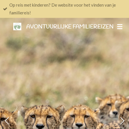
Op reis met kinderen? De website voor het vinden van je
Ga
familiereis!
direct
naar
AVONTUURLIJKE FAMILIEREIZEN
de
hoofdinhoud