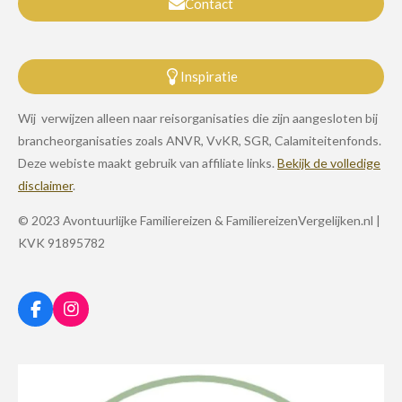
Contact
Inspiratie
Wij verwijzen alleen naar reisorganisaties die zijn aangesloten bij
brancheorganisaties zoals ANVR, VvKR, SGR, Calamiteitenfonds.
Deze webiste maakt gebruik van affiliate links.
Bekijk de volledige
disclaimer
.
© 2023 Avontuurlijke Familiereizen & FamiliereizenVergelijken.nl |
KVK 91895782
F
I
a
n
c
s
e
t
b
a
o
g