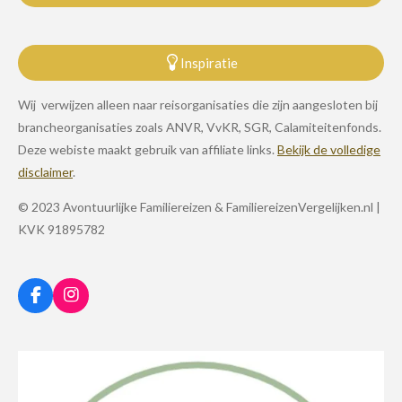
Inspiratie
Wij verwijzen alleen naar reisorganisaties die zijn aangesloten bij
brancheorganisaties zoals ANVR, VvKR, SGR, Calamiteitenfonds.
Deze webiste maakt gebruik van affiliate links.
Bekijk de volledige
disclaimer
.
© 2023 Avontuurlijke Familiereizen & FamiliereizenVergelijken.nl |
KVK 91895782
F
I
a
n
c
s
e
t
b
a
o
g
o
r