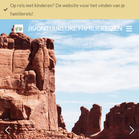
Op reis met kinderen? De website voor het vinden van je
Ga
familiereis!
direct
naar
AVONTUURLIJKE FAMILIEREIZEN
de
hoofdinhoud