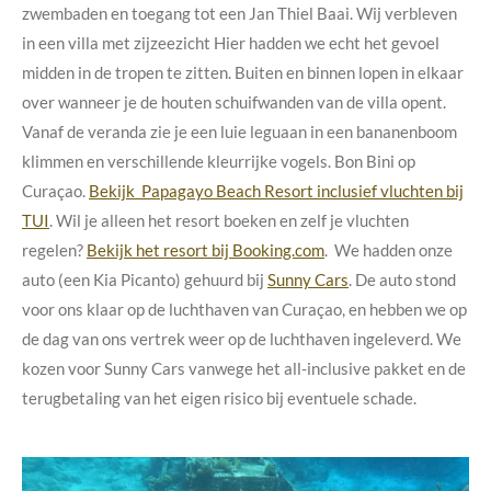
zwembaden en toegang tot een Jan Thiel Baai. Wij verbleven
in een villa met zijzeezicht Hier hadden we echt het gevoel
midden in de tropen te zitten.
Buiten en binnen lopen in elkaar
over wanneer je de houten schuifwanden van de villa opent.
Vanaf de veranda zie je een luie leguaan in een bananenboom
klimmen en verschillende kleurrijke vogels. Bon Bini op
Curaçao.
Bekijk Papagayo Beach Resort inclusief vluchten bij
TUI
. Wil je alleen het resort boeken en zelf je vluchten
regelen?
Bekijk het resort bij Booking.com
.
We hadden onze
auto (een Kia Picanto) gehuurd bij
Sunny Cars
. De auto stond
voor ons klaar op de luchthaven van Curaçao, en hebben we op
de dag van ons vertrek weer op de luchthaven ingeleverd. We
kozen voor Sunny Cars vanwege het all-inclusive pakket en de
terugbetaling van het eigen risico bij eventuele schade.