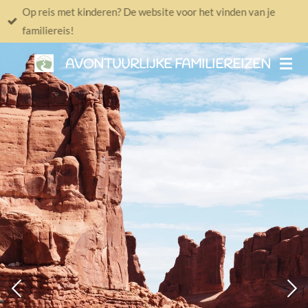
Op reis met kinderen? De website voor het vinden van je
Ga
familiereis!
direct
naar
AVONTUURLIJKE FAMILIEREIZEN
de
hoofdinhoud