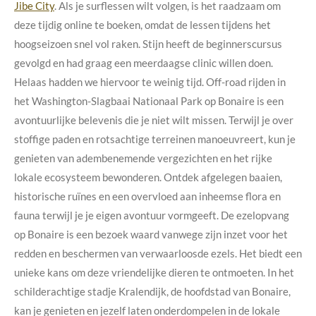
Jibe City
.
Als je surflessen wilt volgen, is het raadzaam om
deze tijdig online te boeken, omdat de lessen tijdens het
hoogseizoen snel vol raken. Stijn heeft de beginnerscursus
gevolgd en had graag een meerdaagse clinic willen doen.
Helaas hadden we hiervoor te weinig tijd.
Off-road rijden in
het Washington-Slagbaai Nationaal Park op Bonaire is een
avontuurlijke belevenis die je niet wilt missen. Terwijl je over
stoffige paden en rotsachtige terreinen manoeuvreert, kun je
genieten van adembenemende vergezichten en het rijke
lokale ecosysteem bewonderen. Ontdek afgelegen baaien,
historische ruïnes en een overvloed aan inheemse flora en
fauna terwijl je je eigen avontuur vormgeeft.
De ezelopvang
op Bonaire is een bezoek waard vanwege zijn inzet voor het
redden en beschermen van verwaarloosde ezels. Het biedt een
unieke kans om deze vriendelijke dieren te ontmoeten. In het
schilderachtige stadje Kralendijk, de hoofdstad van Bonaire,
kan je genieten en jezelf laten onderdompelen in de lokale