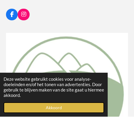
F
I
a
n
c
s
e
t
b
a
o
g
o
r
k
a
m
Deze website gebruikt cookies voor analyse-
doeleinden en/of het tonen van advertenties. Door
gebruik te blijven maken van de site gaat u hiermee
akkoord.
Akkoord