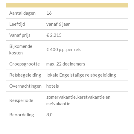
Aantal dagen
16
Leeftijd
vanaf 6 jaar
Vanaf prijs
€ 2.215
Bijkomende
€ 400 p.p. per reis
kosten
Groepsgrootte
max. 22 deelnemers
Reisbegeleiding
lokale Engelstalige reisbegeleiding
Overnachtingen
hotels
zomervakantie, kerstvakantie en
Reisperiode
meivakantie
Beoordeling
8,0