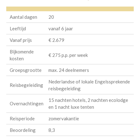
Aantal dagen
20
Leeftijd
vanaf 6 jaar
Vanaf prijs
€ 2.679
Bijkomende
€ 275 p.p. per week
kosten
Groepsgrootte
max. 24 deelnemers
Nederlandse of lokale Engelssprekende
Reisbegeleiding
reisbegeleiding
15 nachten hotels, 2 nachten ecolodge
Overnachtingen
en 1 nacht luxe tenten
Reisperiode
zomervakantie
Beoordeling
8,3