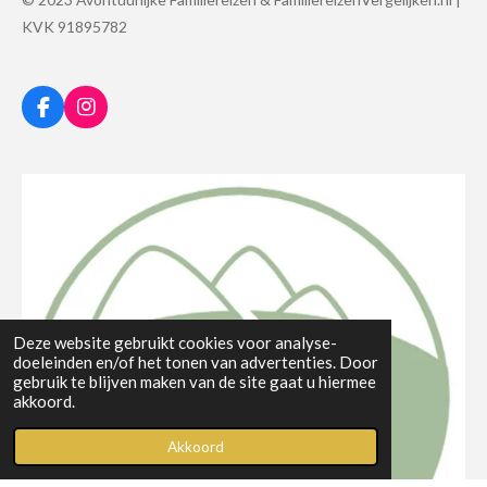
KVK 91895782
F
I
a
n
c
s
e
t
b
a
o
g
o
r
k
a
m
Deze website gebruikt cookies voor analyse-
doeleinden en/of het tonen van advertenties. Door
gebruik te blijven maken van de site gaat u hiermee
akkoord.
Akkoord