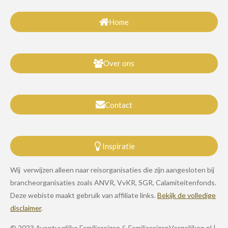
Home
Over ons
Contact
Inspiratie
Wij verwijzen alleen naar reisorganisaties die zijn aangesloten bij
brancheorganisaties zoals ANVR, VvKR, SGR, Calamiteitenfonds.
Deze webiste maakt gebruik van affiliate links.
Bekijk de volledige
disclaimer
.
© 2023 Avontuurlijke Familiereizen & FamiliereizenVergelijken.nl |