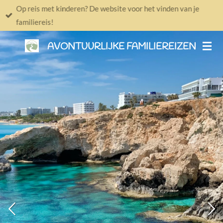
Op reis met kinderen? De website voor het vinden van je
Ga
familiereis!
direct
naar
AVONTUURLIJKE FAMILIEREIZEN
de
hoofdinhoud