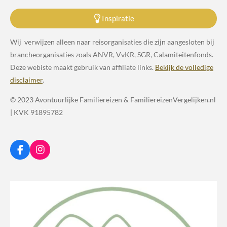
Inspiratie
Wij verwijzen alleen naar reisorganisaties die zijn aangesloten bij
brancheorganisaties zoals ANVR, VvKR, SGR, Calamiteitenfonds.
Deze webiste maakt gebruik van affiliate links.
Bekijk de volledige
disclaimer
.
© 2023 Avontuurlijke Familiereizen & FamiliereizenVergelijken.nl
| KVK 91895782
F
I
a
n
c
s
e
t
b
a
o
g
o
r
k
a
m