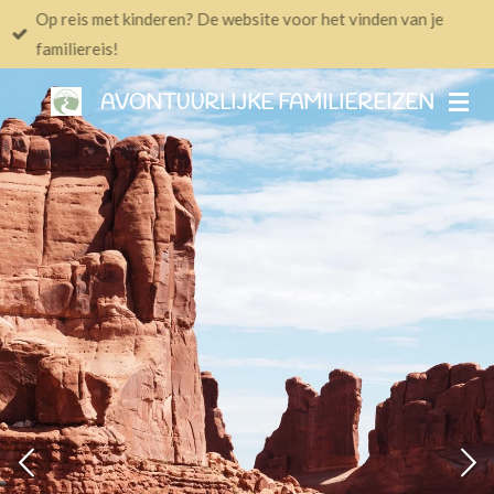
Op reis met kinderen? De website voor het vinden van je
Ga
familiereis!
direct
naar
AVONTUURLIJKE FAMILIEREIZEN
de
hoofdinhoud