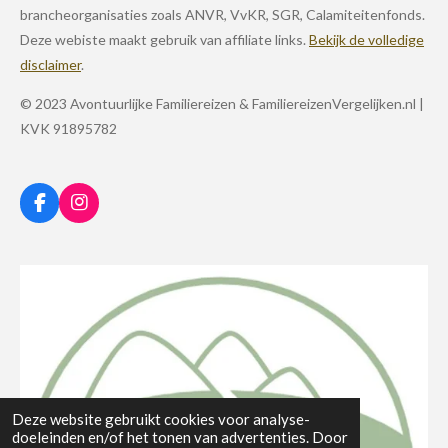
brancheorganisaties zoals ANVR, VvKR, SGR, Calamiteitenfonds.
Deze webiste maakt gebruik van affiliate links.
Bekijk de volledige
disclaimer
.
© 2023 Avontuurlijke Familiereizen & FamiliereizenVergelijken.nl |
KVK 91895782
F
I
a
n
c
s
e
t
b
a
o
g
o
r
k
a
m
Deze website gebruikt cookies voor analyse-
doeleinden en/of het tonen van advertenties. Door