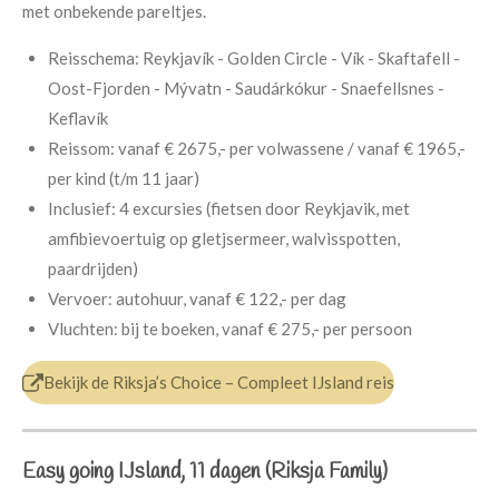
met onbekende pareltjes.
Reisschema:
Reykjavík - Golden Circle - Vík - Skaftafell -
Oost-Fjorden - Mývatn - Saudárkókur - Snaefellsnes -
Keflavík
Reissom: v
anaf € 2675,- per volwassene / v
anaf € 1965,-
per kind (t/m 11 jaar)
Inclusief:
4 excursies (fietsen door Reykjavik, met
amfibievoertuig op gletjsermeer, walvisspotten,
paardrijden)
Vervoer: a
utohuur, vanaf € 122,- per dag
Vluchten: b
ij te boeken, vanaf € 275,- per persoon
Bekijk de Riksja’s Choice – Compleet IJsland reis
Easy going IJsland, 11 dagen (Riksja Family)