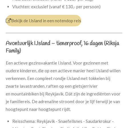
Vluchten:
exclusief (vanaf € 130,- per persoon)
Bekijk de IJsland in een notendop reis
Avontuurlijk IJsland – tienerproof, 16 dagen (Riksja
Family)
Een actieve gezinsvakantie IJsland. Voor gezinnen met
oudere kinderen, die op een actieve manier heel IJsland willen
verkennen. Een compleet rondje IJsland met tokkelen bij
zwarte lavastranden, raften op een gletsjerrivier
en mountainbiken bij Reykjavik. Dát zijn de ingrediënten voor
je familiereis. De adrenaline stroomt door je lijf terwijl je van
hoogtepunt naar hoogtepunt rijdt.
Reisschema:
Reykjavik - Snaefellsnes - Saudarkrokur -