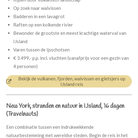
Op zoek naar walvissen
Badderen in een lavagrot
Raften op een kolkende rivier
Bewonder de grootste en meest krachtige waterval van
IJsland
Varen tussen de ijsschotsen
€ 3.499,- p.p.
incl. vluchten (v
anafprijs voor een gezin van
4 personen)
Bekijk de vulkanen, fjorden, walvissen en gletsjers op
IJsland reis
New York, stranden en natuur in IJsland, 16 dagen
(Travelnauts)
Een combinatie tussen een indrukwekkende
natuurbestemming met wereldse steden. Begin de reis in het