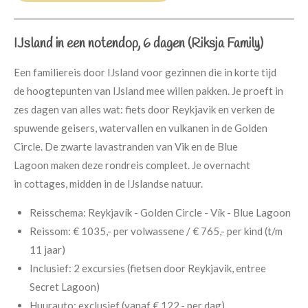
IJsland in een notendop, 6 dagen (Riksja Family)
Een familiereis door IJsland voor gezinnen die in korte tijd
de hoogtepunten van IJsland mee willen pakken. Je proeft in
zes dagen van alles wat: fiets door Reykjavik en verken de
spuwende geisers, watervallen en vulkanen in de Golden
Circle. De zwarte lavastranden van Vik en de Blue
Lagoon maken deze rondreis compleet. Je overnacht
in cottages, midden in de IJslandse natuur.
Reisschema:
Reykjavík - Golden Circle - Vík - Blue Lagoon
Reissom:
€ 1035,- per volwassene /
€ 765,- per kind (t/m
11 jaar)
Inclusief:
2 excursies (fietsen door Reykjavik, entree
Secret Lagoon)
Huurauto:
exclusief (vanaf € 122,- per dag)