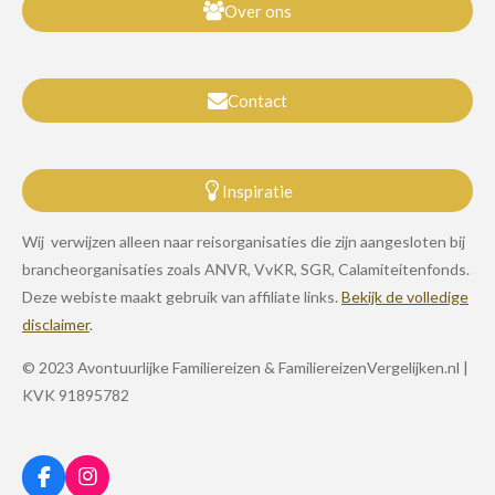
Over ons
Contact
Inspiratie
Wij verwijzen alleen naar reisorganisaties die zijn aangesloten bij
brancheorganisaties zoals ANVR, VvKR, SGR, Calamiteitenfonds.
Deze webiste maakt gebruik van affiliate links.
Bekijk de volledige
disclaimer
.
© 2023 Avontuurlijke Familiereizen & FamiliereizenVergelijken.nl |
KVK 91895782
F
I