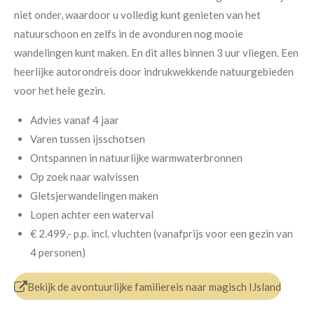
niet onder, waardoor u volledig kunt genieten van het
natuurschoon en zelfs in de avonduren nog mooie
wandelingen kunt maken. En dit alles binnen 3 uur vliegen. Een
heerlijke autorondreis door indrukwekkende natuurgebieden
voor het hele gezin.
Advies vanaf 4 jaar
Varen tussen ijsschotsen
Ontspannen in natuurlijke warmwaterbronnen
Op zoek naar walvissen
Gletsjerwandelingen maken
Lopen achter een waterval
€ 2.499,- p.p.
incl. vluchten (v
anafprijs voor een gezin van
4 personen)
Bekijk de avontuurlijke familiereis naar magisch IJsland