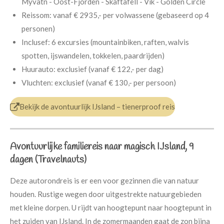
Mývatn - Oost-Fjorden - Skaftafell - Vik - Golden Circle
Reissom: v
anaf € 2935,- per volwassene (gebaseerd op 4
personen)
Inclusef:
6 excursies (mountainbiken, raften, walvis
spotten, ijswandelen, tokkelen, paardrijden)
Huurauto:
exclusief (vanaf € 122,- per dag)
Vluchten:
exclusief (vanaf € 130,- per persoon)
Bekijk de avontuurlijk IJsland – tienerproof reis
Avontuurlijke familiereis naar magisch IJsland, 9
dagen (Travelnauts)
Deze autorondreis is er een voor gezinnen die van natuur
houden. Rustige wegen door uitgestrekte natuurgebieden
met kleine dorpen. U rijdt van hoogtepunt naar hoogtepunt in
het zuiden van IJsland. In de zomermaanden gaat de zon bijna