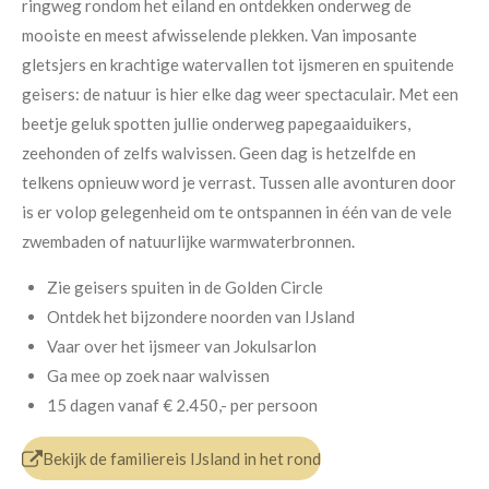
ringweg rondom het eiland en ontdekken onderweg de
mooiste en meest afwisselende plekken. Van imposante
gletsjers en krachtige watervallen tot ijsmeren en spuitende
geisers: de natuur is hier elke dag weer spectaculair. Met een
beetje geluk spotten jullie onderweg papegaaiduikers,
zeehonden of zelfs walvissen. Geen dag is hetzelfde en
telkens opnieuw word je verrast. Tussen alle avonturen door
is er volop gelegenheid om te ontspannen in één van de vele
zwembaden of natuurlijke warmwaterbronnen.
Zie geisers spuiten in de Golden Circle
Ontdek het bijzondere noorden van IJsland
Vaar over het ijsmeer van Jokulsarlon
Ga mee op zoek naar walvissen
15 dagen
vanaf
€ 2.450,-
per persoon
Bekijk de familiereis IJsland in het rond