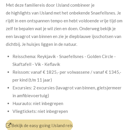
Met deze familiereis door IJsland combineer je
de highlights van IJsland met het onbekende Snaefellsnes. Je
rijdt in een ontspannen tempo en hebt voldoende vrije tijd om
zelf te bepalen wat je wil zien en doen. Onderweg bekijk je
een lavagrot van binnen en zie je diepblauwe ijsschotsen van
dichtbij. Je huisjes liggen in de natuur.
Reisschema:
Reykjavík - Snaefellsnes - Golden Circle -
Skaftafell - Vík - Keflavik
Reissom: v
anaf € 1825,- per volwassene / v
anaf € 1345,-
per kind (t/m 11 jaar)
Excursies:
2 excursies (lavagrot van binnen, gletsjermeer
in amfibievoertuig)
Huurauto: n
iet inbegrepen
Vliegtickets: n
iet inbegrepen
Bekijk de easy going IJsland reis