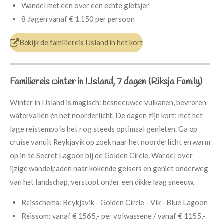
Wandel met een over een echte gletsjer
8 dagen
vanaf
€ 1.150
per persoon
Bekijk de familiereis IJsland in het kort
Familiereis winter in IJsland, 7 dagen (Riksja Family)
Winter in IJsland is magisch: besneeuwde vulkanen, bevroren
watervallen én het noorderlicht. De dagen zijn kort; met het
lage reistempo is het nog steeds optimaal genieten. Ga op
cruise vanuit Reykjavik op zoek naar het noorderlicht en warm
op in de Secret Lagoon bij de Golden Circle. Wandel over
ijzige wandelpaden naar kokende geisers en geniet onderweg
van het landschap, verstopt onder een dikke laag sneeuw.
Reisschema:
Reykjavik - Golden Circle - Vik - Blue Lagoon
Reissom: v
anaf € 1565,- per volwassene / v
anaf € 1155,-