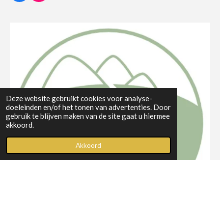
a
n
c
s
e
t
b
a
o
g
o
r
k
a
m
Deze website gebruikt cookies voor analyse-
doeleinden en/of het tonen van advertenties. Door
gebruik te blijven maken van de site gaat u hiermee
akkoord.
Akkoord