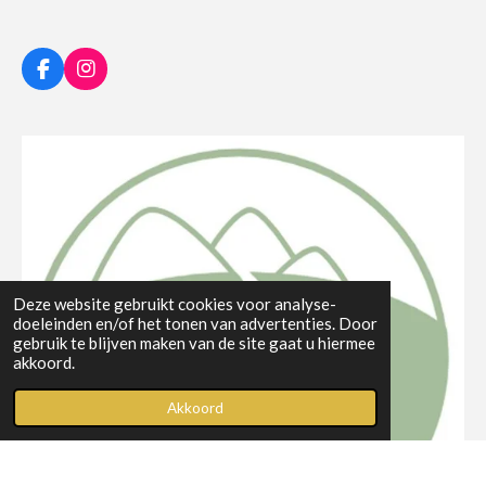
F
I
a
n
c
s
e
t
b
a
o
g
o
r
k
a
m
Deze website gebruikt cookies voor analyse-
doeleinden en/of het tonen van advertenties. Door
gebruik te blijven maken van de site gaat u hiermee
akkoord.
Akkoord