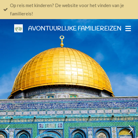
Op reis met kinderen? De website voor het vinden van je
Ga
familiereis!
direct
naar
AVONTUURLIJKE FAMILIEREIZEN
de
hoofdinhoud