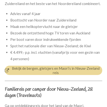
Zuidereiland en het beste van het Noordereiland combineert.
Advies vanaf 4 jaar
Boottocht van Noorder naar Zuidereiland
Maak een helikoptervlucht naar de gletsjer
Bezoek de ontzettend hoge TV toren van Auckland
Per boot varen door indrukwekkende fjorden
Spot het nationale dier van Nieuw-Zeeland; de Kiwi
€ 4.499,- p.p.
incl. vluchten (v
anafprijs voor een gezin van
4 personen)
Bekijk de bergen, gletsjers en Maori’s in Nieuw-Zeeland
reis
Familiereis per camper door Nieuw-Zeeland, 28
dagen (Travelnauts)
Ga op ontdekkingsreis door het land van de Maori,