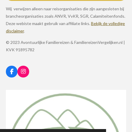
Wij verwijzen alleen naar reisorganisaties die zijn aangesloten bij
brancheorganisaties zoals ANVR, VvKR, SGR, Calamiteitenfonds.
Deze webiste maakt gebruik van affiliate links.
Bekijk de volledige
disclaimer
.
© 2023 Avontuurlijke Familiereizen & FamiliereizenVergelijken.nl |
KVK 91895782
F
I
a
n
c
s
e
t
b
a
o
g
o
r
k
a
m