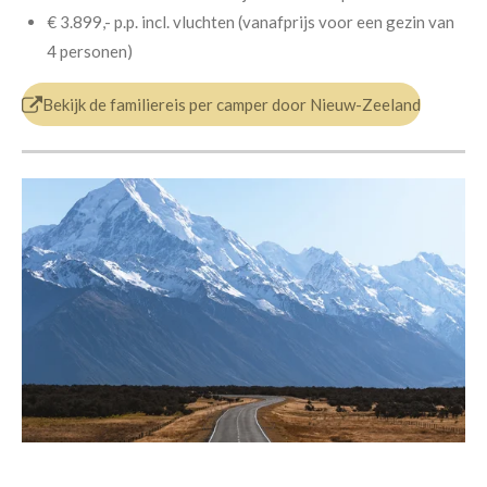
€ 3.899,- p.p.
incl. vluchten (v
anafprijs voor een gezin van
4 personen)
Bekijk de familiereis per camper door Nieuw-Zeeland