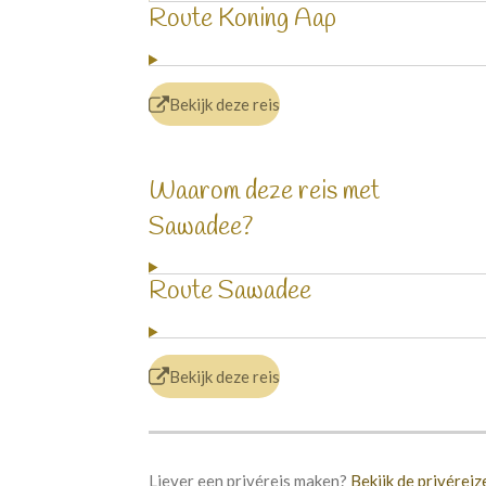
Route Koning Aap
Bekijk deze reis
Waarom deze reis met
Sawadee?
Route Sawadee
Bekijk deze reis
Liever een privéreis maken?
Bekijk de privérei