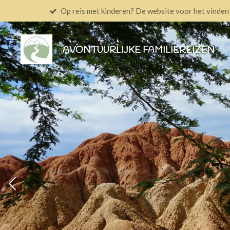
Op reis met kinderen? De website voor het vinden v
Ga
direct
naar
AVONTUURLIJKE FAMILIEREIZEN
de
hoofdinhoud