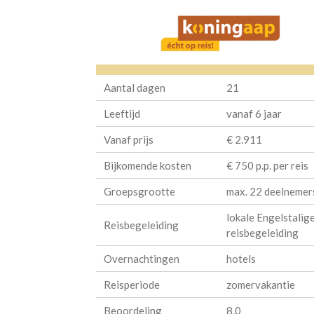
Aantal dagen
21
Leeftijd
vanaf 6 jaar
Vanaf prijs
€ 2.911
Bijkomende kosten
€ 750 p.p. per reis
Groepsgrootte
max. 22 deelnemer
lokale Engelstalig
Reisbegeleiding
reisbegeleiding
Overnachtingen
hotels
Reisperiode
zomervakantie
Beoordeling
8,0