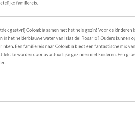
telijke familiereis.
dek gastvrij Colombia samen met het hele gezin! Voor de kinderen is
n in het helderblauwe water van Islas del Rosario? Ouders kunnen op
drinken.
Een familiereis naar Colombia biedt een fantastische mix va
ntdekt te worden door avontuurlijke gezinnen met kinderen.
Een groe
dee.