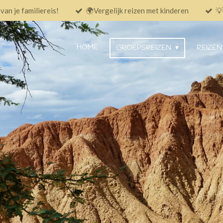
an je familiereis!
🌍Vergelijk reizen met kinderen
💡
HOME
GROEPSREIZEN
REIZEN