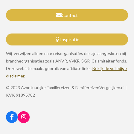
Contact
Inspiratie
Wij verwijzen alleen naar reisorganisaties die zijn aangesloten bij
brancheorganisaties zoals ANVR, VvKR, SGR, Calamiteitenfonds.
Deze webiste maakt gebruik van affiliate links.
Bekijk de volledige
disclaimer
.
© 2023 Avontuurlijke Familiereizen & FamiliereizenVergelijken.nl |
KVK 91895782
F
I
a
n
c
s