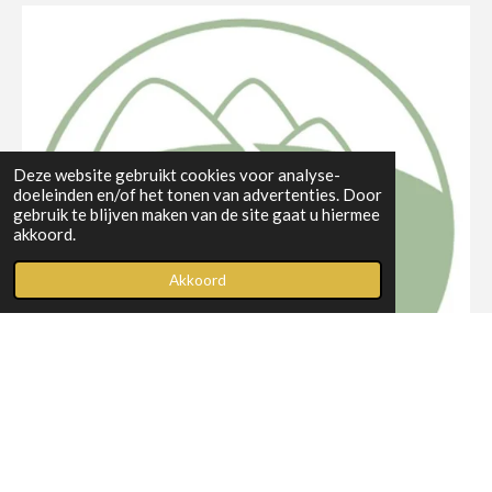
e
t
b
a
o
g
o
r
k
a
m
Deze website gebruikt cookies voor analyse-
doeleinden en/of het tonen van advertenties. Door
gebruik te blijven maken van de site gaat u hiermee
akkoord.
Akkoord