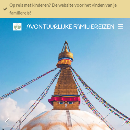
Op reis met kinderen? De website voor het vinden van je
Ga
familiereis!
direct
naar
AVONTUURLIJKE FAMILIEREIZEN
de
hoofdinhoud