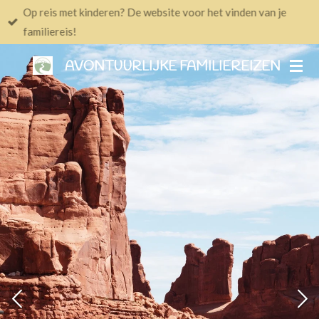
Op reis met kinderen? De website voor het vinden van je
Ga
familiereis!
direct
naar
AVONTUURLIJKE FAMILIEREIZEN
de
hoofdinhoud