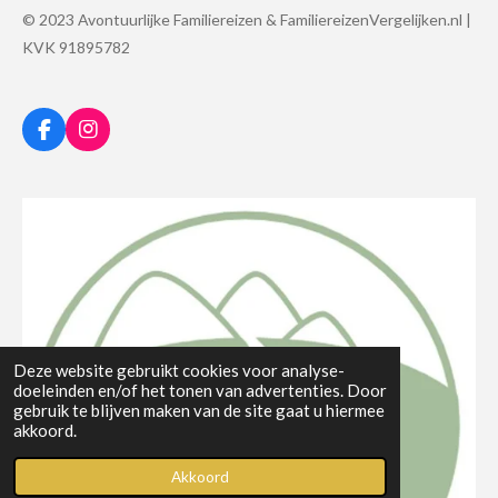
© 2023 Avontuurlijke Familiereizen & FamiliereizenVergelijken.nl |
KVK 91895782
F
I
a
n
c
s
e
t
b
a
o
g
o
r
k
a
m
Deze website gebruikt cookies voor analyse-
doeleinden en/of het tonen van advertenties. Door
gebruik te blijven maken van de site gaat u hiermee
akkoord.
Akkoord