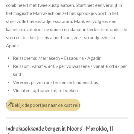
combineert met twee kustplaatsen. Start met een verblijf in
het magische Marrakech om zet het sprookje voort in het
sfeervolle havenstadje Essaouira. Maak vervolgens een
kamelentocht door de duinen en slaapt in berbertent onder de
sterren. Je sluit je reis af met zon-, zee-, strandplezier in
Agadir.
Reisschema:
Marrakech – Essaouira - Agadir
Reissom:
vanaf € 840,- per volwassene /
vanaf € 618,- per
kind
Vervoer:
privé transfers en de lijndienstbus
Vluchten:
optioneel bij te boeken
Bekijk de poortjes naar de kust reis
Indrukwekkende bergen in Noord-Marokko, 11