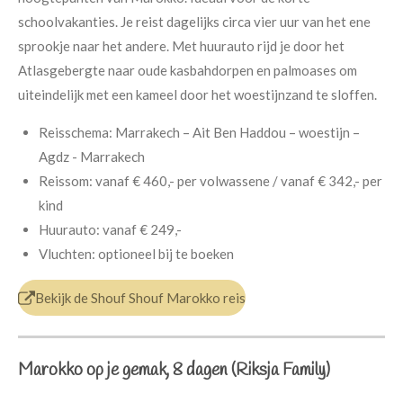
schoolvakanties. Je reist dagelijks circa vier uur van het ene
sprookje naar het andere. Met huurauto rijd je door het
Atlasgebergte naar oude kasbahdorpen en palmoases om
uiteindelijk met een kameel door het woestijnzand te sloffen.
Reisschema:
Marrakech – Ait Ben Haddou – woestijn –
Agdz - Marrakech
Reissom:
vanaf € 460,- per volwassene /
vanaf € 342,- per
kind
Huurauto:
vanaf € 249,-
Vluchten:
optioneel bij te boeken
Bekijk de Shouf Shouf Marokko reis
Marokko op je gemak, 8 dagen (Riksja Family)