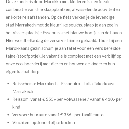
Deze rondreis door Marokko met kinderen is een ideale
combinatie van drie slaapplaatsen, afwisselende activiteiten
en korte reisafstanden. Op de fiets verken je de levendige
stad Marrakech met de kleurrijke soukhs, slaap je aan zee in
het vissersplaatsje Essaouira met blauwe bootjes in de haven.
Hier wordt elke dag de verse vis binnen gehaald. Thuis bij een
Marokkaans gezin schuif je aan tafel voor een vers bereidde
tajne (stoofpotje). Je vakantie is compleet met een verblijf op
onze eco-boerderij met dieren en bouwen de kinderen hun
eigen kasbahdorp.
Reisschema:
Marrakech - Essaouira - Lalla Takerkoust -
Marrakech
Reissom:
vanaf € 555,- per volwassene /
vanaf € 410,- per
kind
Vervoer:
huurauto vanaf € 356,- per familieauto
Vluchten:
optioneel bij te boeken