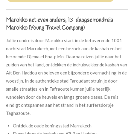
Marokko net even anders, 13-daagse rondreis
Marokko (Young Travel Company)
Jullie rondreis door Marokko start in de betoverende 1001-
nachtstad Marrakech, met een bezoek aan de kasbah en het
beroemde Djema el Fna-plein. Daarna reizen jullie naar het
zuiden van het land, ontdekken de indrukwekkende kasbah van
Aït Ben Haddou en beleven een bijzondere overnachting in de
woestijn. In de authentieke stad Taroudant struin je door
smalle straatjes, en in Tafraoute kunnen jullie heerlijk
wandelen door de heuvels en langs groene oases. De reis
eindigt ontspannen aan het strand in het surfersdorpje
Taghazoute.
Ontdek de oude koningsstad Marrakech
Dwaal door de kasbah van Aït Ben Haddou