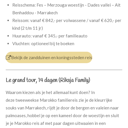
Reisschema: Fes – Merzouga woestijn - Dades vallei – Ait
Benhaddou - Marrakech
Reissom: vanaf € 842,- per volwassene /
vanaf € 620,- per
kind (2 t/m 11 jr)
Huurauto: vanaf € 345,- per familieauto
Vluchten: optioneel bij te boeken
Bekijk de zandduinen en koningssteden reis
Le grand tour, 14 dagen (Riksja Family)
Waarom kiezen als je het allemaal kunt doen? In
deze tweeweekse Marokko familiereis zie je de kleurrijke
souks van Marrakech, rijdt je door de bergen en valeien naar
palmoases, hobbel je op een kameel door de woestijn en sluit
je je Marokko reis af met paar dagen uitwaaien in een