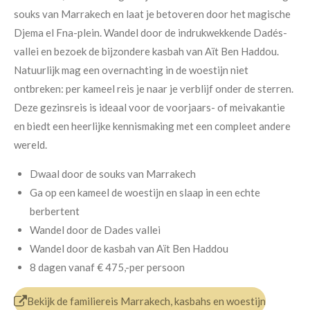
souks van Marrakech en laat je betoveren door het magische
Djema el Fna-plein. Wandel door de indrukwekkende Dadés-
vallei en bezoek de bijzondere kasbah van Aït Ben Haddou.
Natuurlijk mag een overnachting in de woestijn niet
ontbreken: per kameel reis je naar je verblijf onder de sterren.
Deze gezinsreis is ideaal voor de voorjaars- of meivakantie
en biedt een heerlijke kennismaking met een compleet andere
wereld.
Dwaal door de souks van Marrakech
Ga op een kameel de woestijn en slaap in een echte
berbertent
Wandel door de Dades vallei
Wandel door de kasbah van Aït Ben Haddou
8 dagen
vanaf
€ 475,-
per persoon
Bekijk de familiereis Marrakech, kasbahs en woestijn