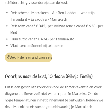
schilderachtig visserdorpje aan de kust.
Reisschema:
Marrakech – Ait Ben Haddou – woestijn –
Taroudant – Essaouira - Marrakech
Reissom:
vanaf € 845,- per volwassene /
vanaf € 623,- per
kind
Huurauto:
vanaf € 494,- per familieauto
Vluchten:
optioneel bij te boeken
Bekijk de le grand tour reis
Poortjes naar de kust, 10 dagen (Riksja Family)
Dit is een geschikte rondreis voor de zomervakantie en voor
diegene die liever zelf niet willen rijden in Marokko. Om de
hoge temperaturen in het binnenland te ontwijken, hebben we
deze Marokko reis samengesteld waarbij je Marrakech