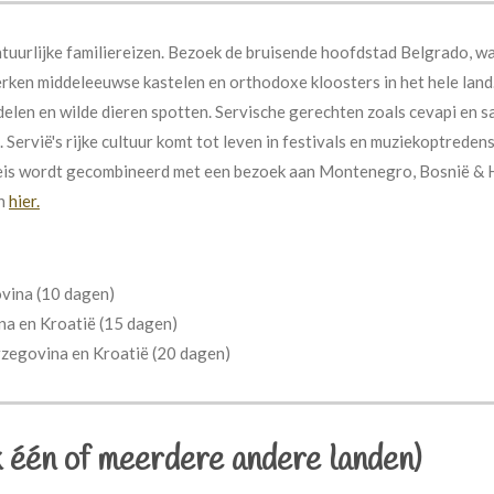
tuurlijke familiereizen. Bezoek de bruisende hoofdstad Belgrado, w
 Verken middeleeuwse kastelen en orthodoxe kloosters in het hele lan
len en wilde dieren spotten. Servische gerechten zoals cevapi en s
. Servië's rijke cultuur komt tot leven in festivals en muziekoptreden
is wordt gecombineerd met een bezoek aan Montenegro, Bosnië & H
en
hier.
vina (10 dagen)
a en Kroatië (15 dagen)
zegovina en Kroatië (20 dagen)
k één of meerdere andere landen)