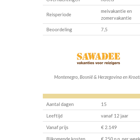
meivakantie en
Reisperiode
zomervakantie
Beoordeling
7,5
Montenegro, Bosnië & Herzegovina en Kroat
Aantal dagen
15
Leeftijd
vanaf 12 jaar
Vanaf prijs
€ 2.149
Bijkomende kosten
€ 250 p.p. per wee