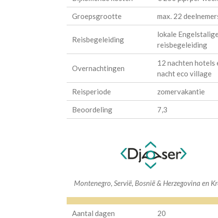
Groepsgrootte
max. 22 deelnemer
lokale Engelstalig
Reisbegeleiding
reisbegeleiding
12 nachten hotels 
Overnachtingen
nacht eco village
Reisperiode
zomervakantie
Beoordeling
7,3
Montenegro, Servië, Bosnië & Herzegovina en Kr
Aantal dagen
20