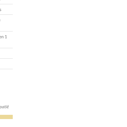
s
e
en 1
oatië