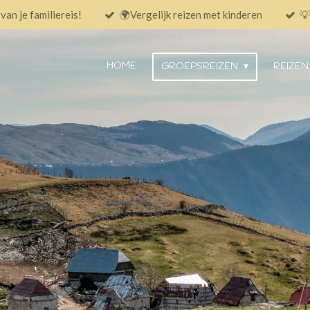
an je familiereis!
🌍Vergelijk reizen met kinderen
💡
HOME
GROEPSREIZEN
REIZEN