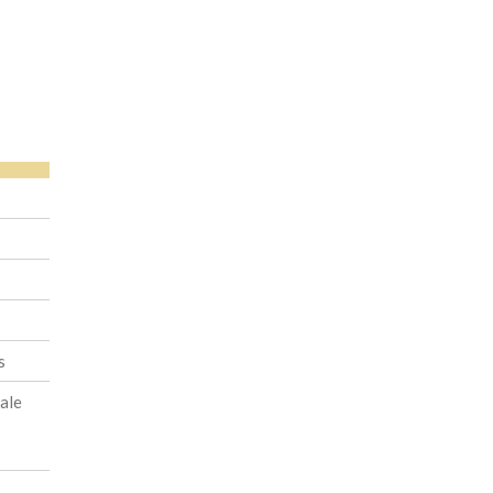
s
ale