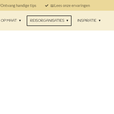
Ontvang handige tips
📖Lees onze ervaringen
N OP MAAT
REISORGANISATIES
INSPIRATIE