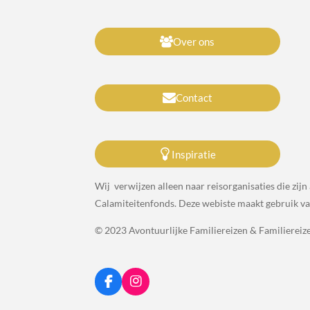
Over ons
Contact
Inspiratie
Wij verwijzen alleen naar reisorganisaties die zi
Calamiteitenfonds. Deze webiste maakt gebruik van 
© 2023 Avontuurlijke Familiereizen & Familierei
F
I
a
n