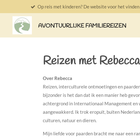
Op reis met kinderen? De website voor het vinden v
Ga
direct
naar
AVONTUURLIJKE FAMILIEREIZEN
de
hoofdinhoud
Reizen met Rebecca
Over Rebecca
Reizen, interculturele ontmoetingen en paarden 
bijzonder is het dan dat ik een manier heb gevo
achtergrond in Internationaal Management en w
aangewakkerd. Ik trok eropuit, buiten Nederlan
culturen, natuur en dieren.
Mijn liefde voor paarden bracht me naar een ranc