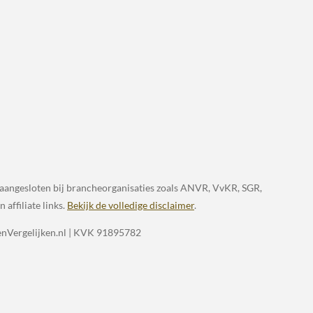
jn aangesloten bij brancheorganisaties zoals ANVR, VvKR, SGR,
affiliate links.
Bekijk de volledige disclaimer
.
zenVergelijken.nl | KVK 91895782