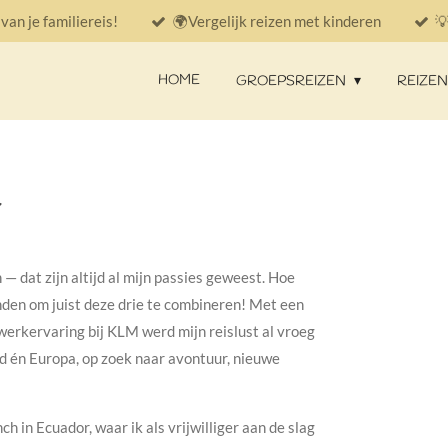
an je familiereis!
🌍Vergelijk reizen met kinderen

HOME
GROEPSREIZEN
REIZE
— dat zijn altijd al mijn passies geweest. Hoe
nden om juist deze drie te combineren! Met een
erkervaring bij KLM werd mijn reislust al vroeg
d én Europa, op zoek naar avontuur, nieuwe
h in Ecuador, waar ik als vrijwilliger aan de slag