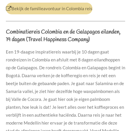
Bekijk de familieavontuur in Colombia reis
Combinatiereis Colombia en de Galapagos eilanden,
19 dagen (Travel Happiness Company)
Een 19-daagse inspiratiereis waarbij je 10 dagen gaat
rondreizen in Colombia en afsluit met 8 dagen eilandhoppen
op de Galapagos.
De rondreis Colombia en Galapagos
begint in
Bogotá. Daarna verken je de koffieregio en reis je nét een
beetje buiten de gebaande paden. Je gaat naar Salamina en de
Samaria vallei, je ziet hier dezelfde hoge waxpalmbomen als
bij Valle de Cocora. Je gaat hier ook je eigen palmboom
planten, hoe leuk is dat! Je leert alles over het koffieproces en
verblijft in een authentieke haciënda. Daarna reis je naar het
moderne Medellín
hier ervaar je de transformatie die deze
stad de afgelopen jaren heeft doorgemaakt. Vanaf Medellín