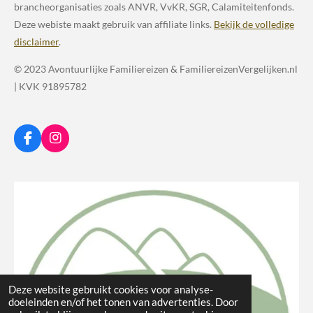
brancheorganisaties zoals ANVR, VvKR, SGR, Calamiteitenfonds.
Deze webiste maakt gebruik van affiliate links.
Bekijk de volledige
disclaimer
.
© 2023 Avontuurlijke Familiereizen & FamiliereizenVergelijken.nl
| KVK 91895782
F
I
a
n
c
s
e
t
b
a
o
g
o
r
k
a
m
Deze website gebruikt cookies voor analyse-
doeleinden en/of het tonen van advertenties. Door