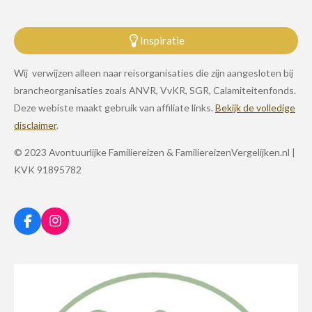
Inspiratie
Wij verwijzen alleen naar reisorganisaties die zijn aangesloten bij
brancheorganisaties zoals ANVR, VvKR, SGR, Calamiteitenfonds.
Deze webiste maakt gebruik van affiliate links.
Bekijk de volledige
disclaimer
.
© 2023 Avontuurlijke Familiereizen & FamiliereizenVergelijken.nl |
KVK 91895782
F
I
a
n
c
s
e
t
b
a
o
g
o
r