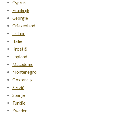
Cyprus
Frankrijk
Georgië
Griekenland
IJsland
Italië
Kroatië
Lapland
Macedonië
Montenegro
Oostenrijk
Servië
Spanje
Turkije
Zweden