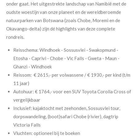
onder gaat. Het uitgestrekte landschap van Namibië met de
oudste woestijn van onze planeet en de wereldberoemde
natuurparken van Botswana (zoals Chobe, Moremi en de
Okavango-delta) zijn dé highlights van deze complete
rondreis.
Reisschema: Windhoek - Sossusvlei - Swakopmund -
Etosha - Caprivi - Chobe - Vic Falls - Gweta - Maun -
Ghanzi - Windhoek
Reissom: € 2615,- per volwassene / € 1930,- per kind (t/m
11 jaar)
Autohuur: € 1764,- voor een SUV Toyota Corolla Cross of
vergelijkbaar
Inclusief: kajaktocht met zeehonden, Sossusvlei tour,
dorpswandeling, (boot)safari Chobe (rivier), dagtrip
Victoria Falls
Vluchten: optioneel bij te boeken