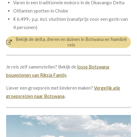
Varen in een traditionele mokoro in de Okavango Delta
Olifanten spotten in Chobe
€ 6.499,- p.p.
incl. vluchten (v
anafprijs voor een gezin van
4 personen)
Bekijk de delta, dieren en duinen in Botwana en Namibië
reis
Je reis zelf samenstellen? Bekijk de
losse Botswana
bouwstenen van Riksja Family
.
Liever een groepsreis met kinderen maken?
Vergelijk alle
groepsreizen naar Botswana
.