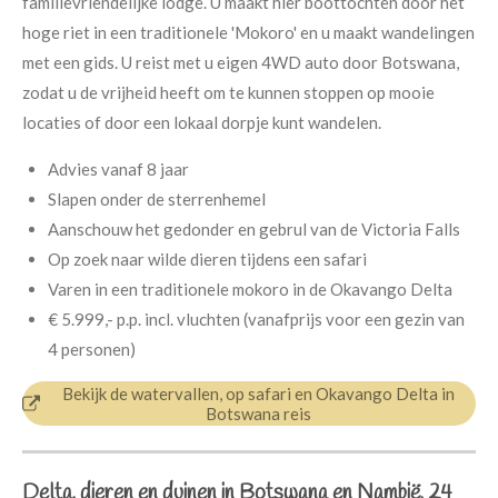
familievriendelijke lodge. U maakt hier boottochten door het
hoge riet in een traditionele 'Mokoro' en u maakt wandelingen
met een gids. U reist met u eigen 4WD auto door Botswana,
zodat u de vrijheid heeft om te kunnen stoppen op mooie
locaties of door een lokaal dorpje kunt wandelen.
Advies vanaf 8 jaar
Slapen onder de sterrenhemel
Aanschouw het gedonder en gebrul van de Victoria Falls
Op zoek naar wilde dieren tijdens een safari
Varen in een traditionele mokoro in de Okavango Delta
€ 5.999,- p.p.
incl. vluchten (v
anafprijs voor een gezin van
4 personen)
Bekijk de watervallen, op safari en Okavango Delta in
Botswana reis
Delta, dieren en duinen in Botswana en Nambië, 24