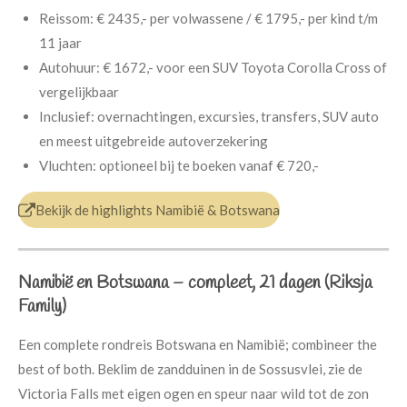
Reissom:
€ 2435,- per volwassene / € 1795,- per kind t/m
11 jaar
Autohuur:
€ 1672,- voor een SUV Toyota Corolla Cross of
vergelijkbaar
Inclusief:
overnachtingen, excursies, transfers, SUV auto
en meest uitgebreide autoverzekering
Vluchten:
optioneel bij te boeken vanaf € 720,-
Bekijk de highlights Namibië & Botswana
Namibië en Botswana – compleet, 21 dagen
(Riksja
Family)
Een complete rondreis Botswana en Namibië; combineer the
best of both. Beklim de zandduinen in de Sossusvlei, zie de
Victoria Falls met eigen ogen en speur naar wild tot de zon