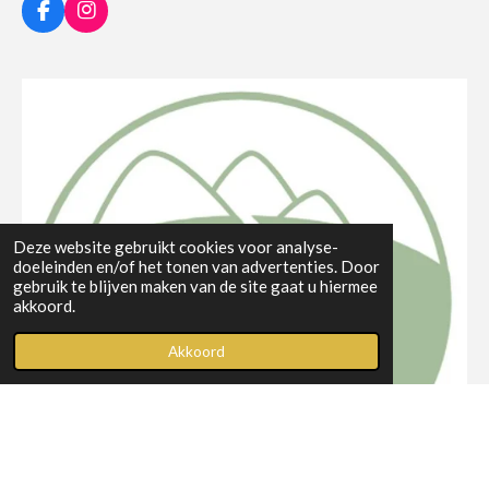
F
I
a
n
c
s
e
t
b
a
o
g
o
r
k
a
m
Deze website gebruikt cookies voor analyse-
doeleinden en/of het tonen van advertenties. Door
gebruik te blijven maken van de site gaat u hiermee
akkoord.
Akkoord