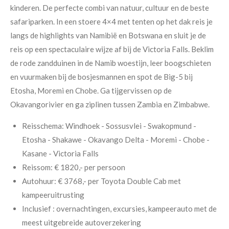
kinderen. De perfecte combi van natuur, cultuur en de beste
safariparken. In een stoere 4×4 met tenten op het dak reis je
langs de highlights van Namibië en Botswana en sluit je de
reis op een spectaculaire wijze af bij de Victoria Falls. Beklim
de rode zandduinen in de Namib woestijn, leer boogschieten
en vuurmaken bij de bosjesmannen en spot de Big-5 bij
Etosha, Moremi en Chobe. Ga tijgervissen op de
Okavangorivier en ga ziplinen tussen Zambia en Zimbabwe.
Reisschema: Windhoek - Sossusvlei - Swakopmund -
Etosha - Shakawe - Okavango Delta - Moremi - Chobe -
Kasane - Victoria Falls
Reissom: € 1820,- per persoon
Autohuur: € 3768,- per Toyota Double Cab met
kampeeruitrusting
Inclusief : overnachtingen, excursies, kampeerauto met de
meest uitgebreide autoverzekering