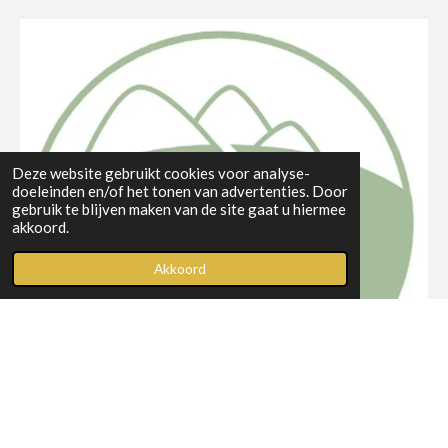
c
s
e
t
b
a
o
g
o
r
k
a
m
Deze website gebruikt cookies voor analyse-
doeleinden en/of het tonen van advertenties. Door
gebruik te blijven maken van de site gaat u hiermee
akkoord.
Akkoord