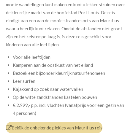
mooie wandelingen kunt maken en kunt u lekker struinen over
de kleurrijke markt van de hoofdstad Port Louis. De reis
eindigt aan een van de mooie strandresorts van Mauritius
waar u heerlijk kunt relaxen. Omdat de afstanden niet groot
zijn en het reistempo laag is, is deze reis geschikt voor
kinderen van alle leeftijden.
Voor alle leeftijden
Kamperen aan de oostkust van het eiland
Bezoek een bijzonder kleurrijk natuurfenomeen
Leer surfen
Kajakkend op zoek naar watervallen
Op de witte zandstranden kastelen bouwen
€ 2.999,- p.p.
incl. vluchten (v
anafprijs voor een gezin van
4 personen)
Bekijk de onbekende plekjes van Mauritius reis