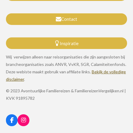
Contact
Inspiratie
Wij verwijzen alleen naar reisorganisaties die zijn aangesloten bij
brancheorganisaties zoals ANVR, VvKR, SGR, Calamiteitenfonds.
Deze webiste maakt gebruik van affiliate links.
Bekijk de volledige
disclaimer
.
© 2023 Avontuurlijke Familiereizen & FamiliereizenVergelijken.nl |
KVK 91895782
F
I
a
n