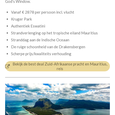
God’s Window.
Vanaf € 2878 per persoon incl. vlucht
Kruger Park
Authentiek Eswatini
Strandverlenging op het tropische eiland Mauritius
Stranddag aan de Indische Oceaan
De ruige schoonheid van de Drakensbergen
Scherpe prijs/kwaliteits verhouding
Bekijk de best deal Zuid-Afrikaanse pracht en Mauritius,
reis