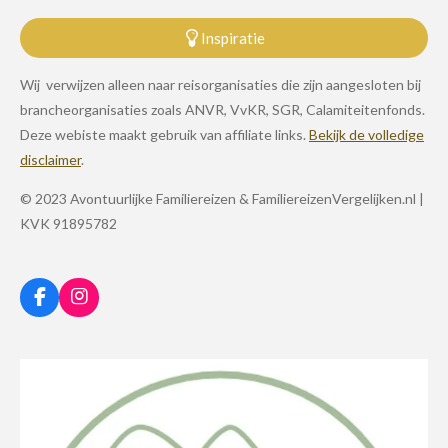
Inspiratie
Wij verwijzen alleen naar reisorganisaties die zijn aangesloten bij
brancheorganisaties zoals ANVR, VvKR, SGR, Calamiteitenfonds.
Deze webiste maakt gebruik van affiliate links.
Bekijk de volledige
disclaimer
.
© 2023 Avontuurlijke Familiereizen & FamiliereizenVergelijken.nl |
KVK 91895782
F
I
a
n
c
s
e
t
b
a
o
g
o
r
k
a