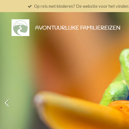
Op reis met kinderen? De website voor het vinden v
Ga
direct
naar
AVONTUURLIJKE FAMILIEREIZEN
de
hoofdinhoud