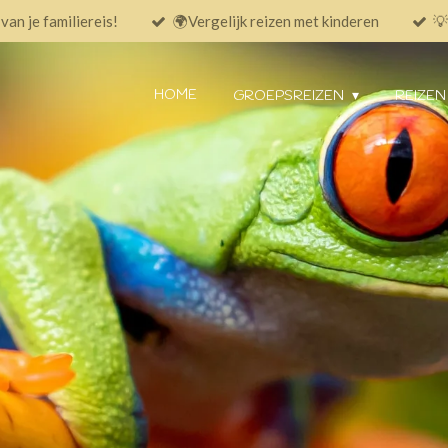
an je familiereis!
🌍Vergelijk reizen met kinderen
💡
HOME
GROEPSREIZEN
REIZEN