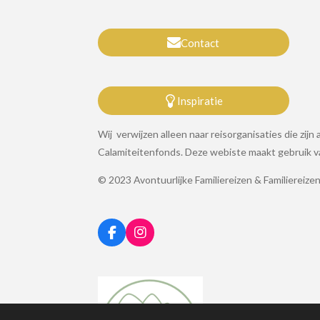
Contact
Inspiratie
Wij verwijzen alleen naar reisorganisaties die zi
Calamiteitenfonds. Deze webiste maakt gebruik van
© 2023 Avontuurlijke Familiereizen & Familiereiz
F
I
a
n
c
s
e
t
b
a
o
g
o
r