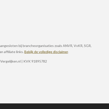
jn aangesloten bij brancheorganisaties zoals ANVR, VvKR, SGR,
 affiliate links.
Bekijk de volledige disclaimer
.
enVergelijken.nl | KVK 91895782