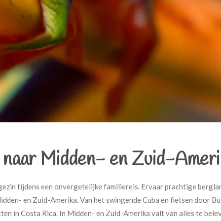
n naar Midden- en Zuid-Ameri
zin tijdens een onvergetelijke familiereis. Ervaar prachtige bergl
idden- en Zuid-Amerika. Van het swingende Cuba en fietsen door Bu
n in Costa Rica. In Midden- en Zuid-Amerika valt van alles te belev