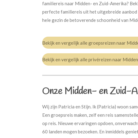
familiereis naar Midden- en Zuid-Amerika? Beki
perfecte familiereis uit het uitgebreide aanbod
hele gezin de betoverende schoonheid van Midde
Bekijk en vergelijk alle groepsreizen naar
Midde
Bekijk en vergelijk alle privéreizen naar
Midden
Onze
Midden- en Zuid-A
Wij zijn Patricia en Stijn. Ik (Patricia) woon sa
Een groepsreis maken, zelf een reis samenstell
op reis. Nieuwe ervaringen opdoen, onverwachte
60 landen mogen bezoeken. En inmiddels geniet 