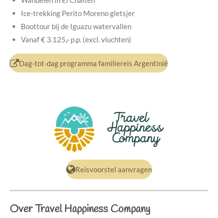
Wandelen in El Chalten
Ice-trekking Perito Moreno gletsjer
Boottour bij de Iguazu watervallen
Vanaf € 3.125
,-
p.p. (excl. vluchten)
Dag-tot-dag programma familiereis Argentinië
Reisvoorstel aanvragen
Over Travel Happiness Company