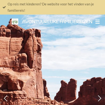
Op reis met kinderen? De website voor het vinden van je
Ga
familiereis!
direct
naar
AVONTUURLIJKE FAMILIEREIZEN
de
hoofdinhoud