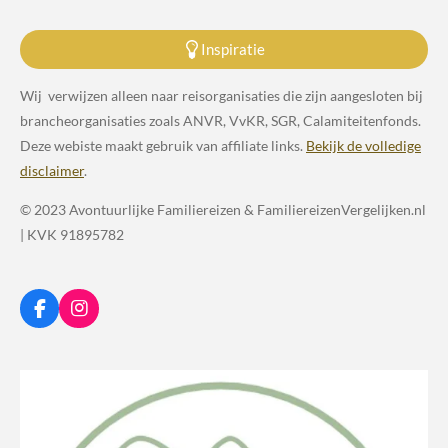
Inspiratie
Wij verwijzen alleen naar reisorganisaties die zijn aangesloten bij
brancheorganisaties zoals ANVR, VvKR, SGR, Calamiteitenfonds.
Deze webiste maakt gebruik van affiliate links.
Bekijk de volledige
disclaimer
.
© 2023 Avontuurlijke Familiereizen & FamiliereizenVergelijken.nl
| KVK 91895782
F
I
a
n
c
s
e
t
b
a
o
g
o
r
k
a