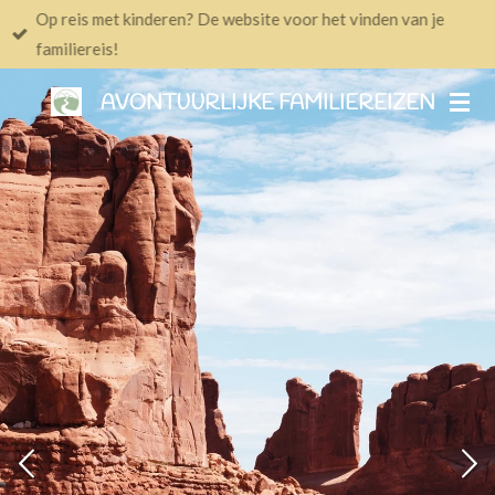
Op reis met kinderen? De website voor het vinden van je
Ga
familiereis!
direct
naar
AVONTUURLIJKE FAMILIEREIZEN
de
hoofdinhoud