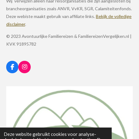
Wij verwijzen alleen naar reisorganisaties die zijn aangesloten bij
brancheorganisaties zoals ANVR, VvKR, SGR, Calamiteitenfonds.
Deze webiste maakt gebruik van affiliate links.
Bekijk de volledige
disclaimer
.
© 2023 Avontuurlijke Familiereizen & FamiliereizenVergelijken.nl |
KVK 91895782
F
I
a
n
c
s
e
t
b
a
o
g
o
r
k
a
m
Deze website gebruikt cookies voor analyse-