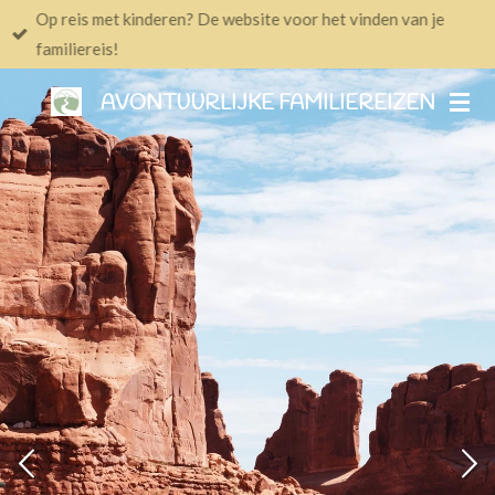
Op reis met kinderen? De website voor het vinden van je
Ga
familiereis!
direct
naar
AVONTUURLIJKE FAMILIEREIZEN
de
hoofdinhoud