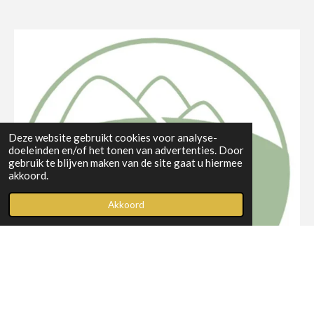
a
n
c
s
e
t
b
a
o
g
o
r
k
a
m
Deze website gebruikt cookies voor analyse-
doeleinden en/of het tonen van advertenties. Door
gebruik te blijven maken van de site gaat u hiermee
akkoord.
Akkoord