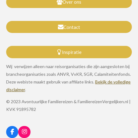
Over ons
Contact
Inspiratie
Wij verwijzen alleen naar reisorganisaties die zijn aangesloten bij
brancheorganisaties zoals ANVR, VvKR, SGR, Calamiteitenfonds.
Deze webiste maakt gebruik van affiliate links.
Bekijk de volledige
disclaimer
.
© 2023 Avontuurlijke Familiereizen & FamiliereizenVergelijken.nl |
KVK 91895782
F
I