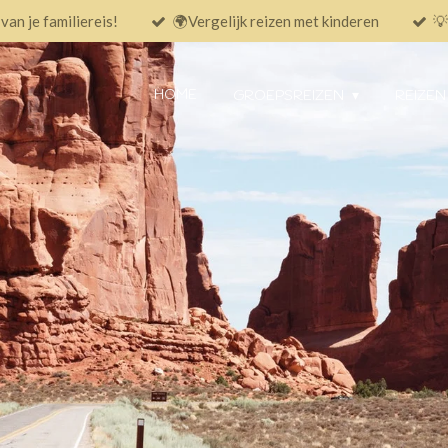
an je familiereis!
🌍Vergelijk reizen met kinderen
💡
HOME
GROEPSREIZEN
REIZEN