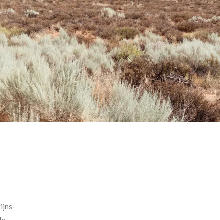
ijns-
de