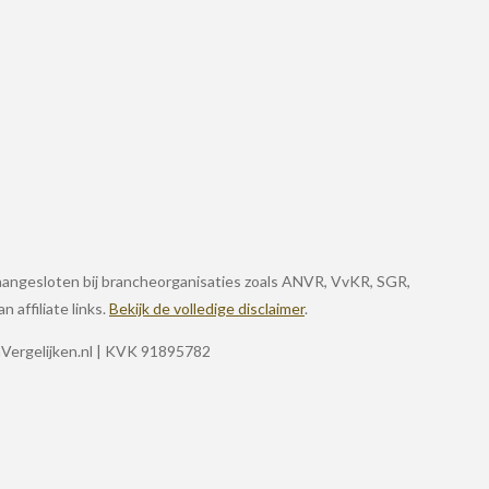
jn aangesloten bij brancheorganisaties zoals ANVR, VvKR, SGR,
 affiliate links.
Bekijk de volledige disclaimer
.
enVergelijken.nl | KVK 91895782