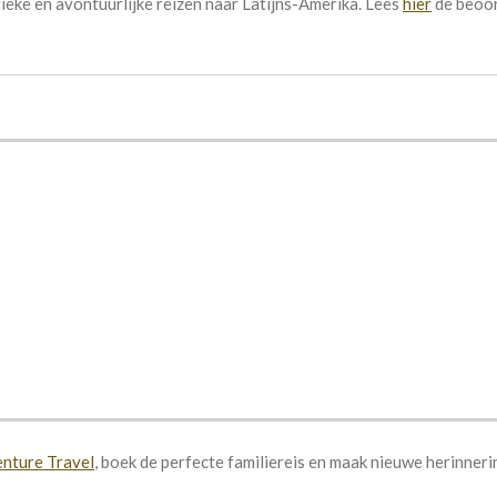
eke en avontuurlijke reizen naar Latijns-Amerika. Lees
hier
de beoor
enture Travel
, boek de perfecte familiereis en maak nieuwe herinneri