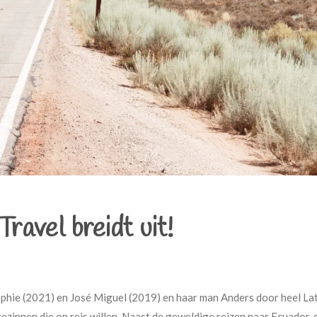
avel breidt uit!
phie (2021) en José Miguel (2019) en haar man Anders door heel Lat
ezinnen die op reis willen. Naast de geweldige reizen naar Ecuador, 