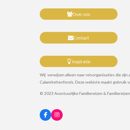
Over ons
Contact
Inspiratie
Wij verwijzen alleen naar reisorganisaties die zi
Calamiteitenfonds. Deze webiste maakt gebruik van
© 2023 Avontuurlijke Familiereizen & Familiereiz
F
I
a
n
c
s