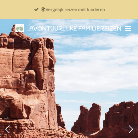
Ga
🌍Vergelijk reizen met kinderen
direct
naar
AVONTUURLIJKE FAMILIEREIZEN
de
hoofdinhoud