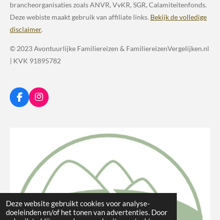
brancheorganisaties zoals ANVR, VvKR, SGR, Calamiteitenfonds.
Deze webiste maakt gebruik van affiliate links.
Bekijk de volledige
disclaimer
.
© 2023 Avontuurlijke Familiereizen & FamiliereizenVergelijken.nl
| KVK 91895782
F
I
a
n
c
s
e
t
b
a
o
g
o
r
k
a
m
Deze website gebruikt cookies voor analyse-
doeleinden en/of het tonen van advertenties. Door