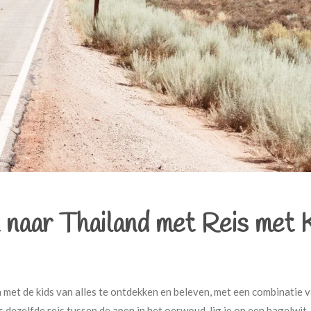
n naar Thailand met Reis met 
 met de kids van alles te ontdekken en beleven, met een combinatie 
s dezelfde reis tussen de apen in het oerwoud, lig je op een hagelwit