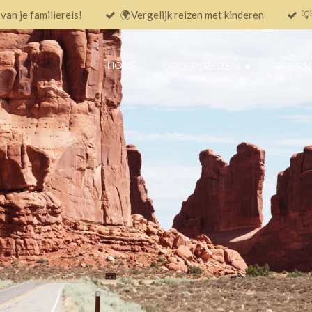
an je familiereis!
🌍Vergelijk reizen met kinderen
💡
HOME
GROEPSREIZEN
REIZEN