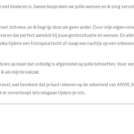
en met kinderen is. Samen bespreken we jullie wensen en ik zorg vervo
met zich mee, en ik begrijp deze als geen ander. Door mijn eigen re
eren dat perfect aansluit bij jouw gezinssituatie en wensen. En alles
Lanka tijdens een fotospeurtocht of slaap een nachtje op een onbewoo
vies op maat dat volledig is afgestemd op jullie behoeften. Voor een 
ik als mijn broekzak.
Travel, wat betekent dat je kunt rekenen op de zekerheid van ANVR, 
t er onverhoopt iets misgaan tijdens je reis.