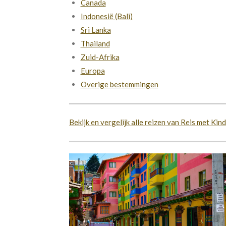
Canada
Indonesië (Bali)
Sri Lanka
Thailand
Zuid-Afrika
Europa
Overige bestemmingen
Bekijk en vergelijk alle reizen van Reis met Kin