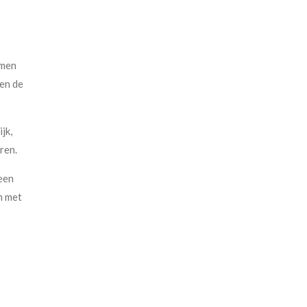
mmen
 en de
jk,
ren.
 een
n met