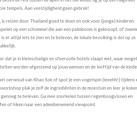
oie tempels. Aan veelzijdigheid geen gebrek!
 is reizen door Thailand goed te doen en ook voor (jonge) kinderen
, spelen op een schommel die aan een palmboom is geknoopt, of zwe
er altijd iets te zien en te beleven, de lokale bevolking is dol op ze
kkelijk.
or dat je in kleinschalige en sfeervolle hotels slaapt met, waar mogeli
teiten worden afgestemd op jouw wensen en de leeftijd van de kinde
 het oerwoud van Khao Sok of spot je een vogelspin (ieeehh!) tijdens
workshop pluk je zelf de ingrediënten in de moestuin en leer je koke
k genoeg te beleven. Ga mee snorkelen tussen regenboogvissen en
ffen of hiken naar een adembenemend viewpoint.