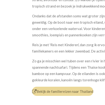
tropisch strand en bezoek je indrukwekkend mo
Ondanks dat de afstanden soms wat groter zijn,
geweldig. Op de boot naar een tropisch eiland
onder een verkoelende waterval. Voor kinderen is 
smoothies, loempia’s en pannenkoeken zijn verru
Reis je met 'Reis met Kinderen', dan zorg ik ervo
familiekamers en een lekker zwembad. De activi
Zo ga je misschien wel tuben over een rivier in
spannende nachtsafari. Tijdens een Thaise kook
bamboe op een kampvuur. Op de eilanden is oo
gekleurde koralen, kanoën langs torenhoge kli
Bekijk de familiereizen naar Thailand